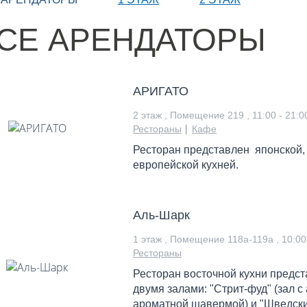
СЕ АРЕНДАТОРЫ
АРИГАТО
2 этаж , Помещение 219 ,
11:00 - 21:0
|
Рестораны
Кафе
Ресторан представлен японской,
европейской кухней.
Аль-Шарк
1 этаж , Помещение 118а-119а ,
10:00
Рестораны
Ресторан восточной кухни предс
двумя залами: "Стрит-фуд" (зал с
ароматной шавермой) и "Шведский