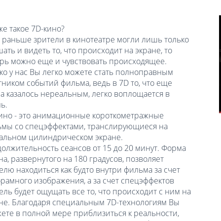
же такое 7D-кино?
 раньше зрители в кинотеатре могли лишь только
ать и видеть то, что происходит на экране, то
рь можно еще и чувствовать происходящее.
ко у нас Вы легко можете стать полноправным
тником событий фильма, ведь в 7D то, что еще
а казалось нереальным, легко воплощается в
ь.
ино - это анимационные короткометражные
мы со спецэффектами, транслирующиеся на
альном цилиндрическом экране.
олжительность сеансов от 15 до 20 минут. Форма
на, развернутого на 180 градусов, позволяет
елю находиться как будто внутри фильма за счет
рамного изображения, а за счет спецэффектов
ель будет ощущать все то, что происходит с ним на
не. Благодаря специальным 7D-технологиям Вы
ете в полной мере приблизиться к реальности,