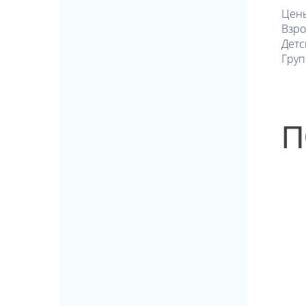
Цен
Взро
Детс
Груп
П