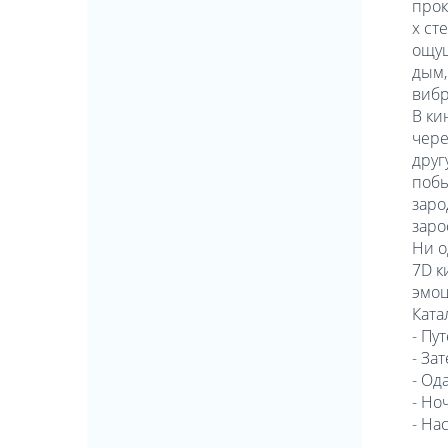
прок
х ст
ощущ
дым,
вибр
В ки
чере
друг
побы
заро
заро
Ни о
7D к
эмоц
Ката
- Пу
- За
- Од
- Но
- На