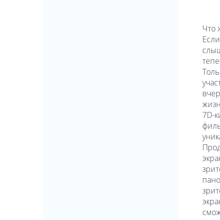
Что 
Если
слыш
тепе
Толь
учас
вчер
жизн
7D-к
филь
уник
Прод
экра
зрит
пано
зрит
экра
смож