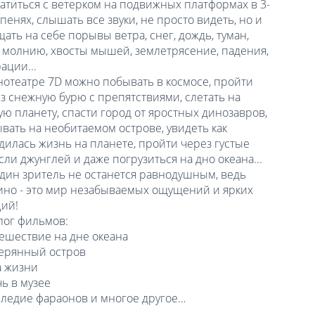
атиться с ветерком на подвижных платформах в 3-
епенях, слышать все звуки, не просто видеть, но и
ать на себе порывы ветра, снег, дождь, туман,
 молнию, хвосты мышей, землетрясение, падения,
ации...
нотеатре 7D можно побывать в космосе, пройти
з снежную бурю с препятствиями, слетать на
ую планету, спасти город от яростных динозавров,
вать на необитаемом острове, увидеть как
дилась жизнь на планете, пройти через густые
сли джунглей и даже погрузиться на дно океана...
дин зритель не останется равнодушным, ведь
ино - это мир незабываемых ощущений и ярких
ий!
лог фильмов:
тешествие на дне океана
терянный остров
а жизни
чь в музее
следие фараонов и многое другое…