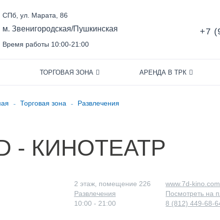
СПб, ул. Марата, 86
м. Звенигородская/Пушкинская
+7 (
Время работы 10:00-21:00
ТОРГОВАЯ ЗОНА
АРЕНДА В ТРК
-
-
ная
Торговая зона
Развлечения
D - КИНОТЕАТР
2 этаж, помещение 226
www.7d-kino.co
Развлечения
Посмотреть на 
10:00 - 21:00
8 (812) 449-68-6